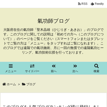
RSS
Feedly
氣功師ブログ
大阪府在住の氣功師「聖木晶雄（ひじりぎ・あきお）」のブログで
す。このブログに関しての説明は「初めての方へ（このブログにつ
いて）」のページをご覧ください（スマートフォンまたはタブレッ
トでご覧の方は「メニュー」をタップすればご覧になれます）。こ
のブログでは遠隔での氣功施術、月に一回の無償での遠隔氣功ヒー
リング、氣功技術伝授を行っております。
メニュー
サイドバー
前へ
次へ
検索
ホーム
>
ブログ
このブログを人気ブログランキング様に登録しまし